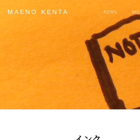
MAENO KENTA
NEWS
ME
Main Navigation
インク