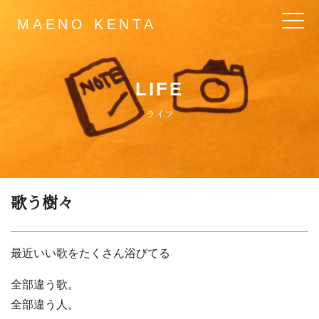
MAENO KENTA
Main Navigation
LIFE
ライフ
歌う樹々
最近いい歌をたくさん浴びてる
全部違う歌。
全部違う人。