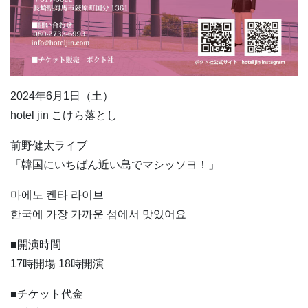
2024年6月1日（土）
hotel jin こけら落とし
前野健太ライブ
「韓国にいちばん近い島でマシッソヨ！」
마에노 켄타 라이브
한국에 가장 가까운 섬에서 맛있어요
■開演時間
17時開場 18時開演
■チケット代金