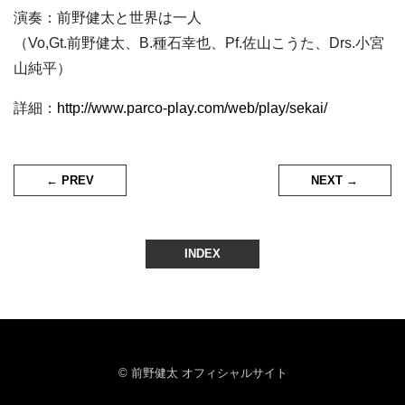
演奏：前野健太と世界は一人
（Vo,Gt.前野健太、B.種石幸也、Pf.佐山こうた、Drs.小宮
山純平）
詳細：
http://www.parco-play.com/web/play/sekai/
← PREV
NEXT →
INDEX
© 前野健太 オフィシャルサイト