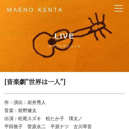
MAENO KENTA
Main Navigation
LIVE
ライブスケジュール
[音楽劇”世界は一人”]
作・演出：岩井秀人
音楽：前野健太
出演：松尾スズキ 松たか子 瑛太／
平田敦子 菅原永二 平原テツ 古川琴音