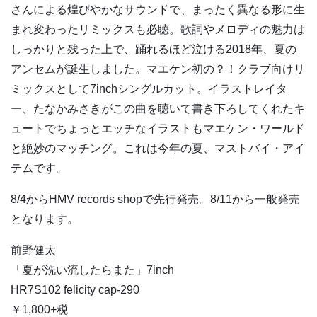
さんによる煌びやかなサウンドで、まったく異なる形に生
まれ変わったリミックスも必聴。歌詞やメロディの魅力は
しっかりと残った上で、踊れるほど泣ける2018年、夏の
アンセムが誕生しました。マエケン初の？！クラブ向けリ
ミックスとして7inchシングルカット。イラストレイタ
ー、たなかみさきがこの曲を聴いて書き下ろしてくれたキ
ュートでちょっとエッチなイラストもマエケン・ワールド
と絶妙のマッチング。これは今年の夏、マストバイ・アイ
テムです。
8/4からHMV records shopで先行発売。8/11から一般発売
となります。
前野健太
「夏が洗い流したらまた」7inch
HR7S102 felicity cap-290
￥1,800+税