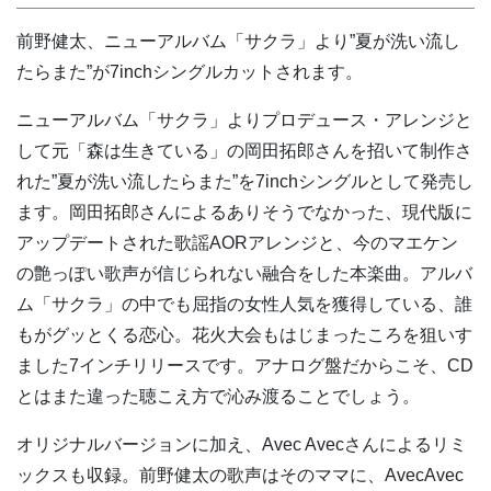
前野健太、ニューアルバム「サクラ」より”夏が洗い流し
たらまた”が7inchシングルカットされます。
ニューアルバム「サクラ」よりプロデュース・アレンジと
して元「森は生きている」の岡田拓郎さんを招いて制作さ
れた”夏が洗い流したらまた”を7inchシングルとして発売し
ます。岡田拓郎さんによるありそうでなかった、現代版に
アップデートされた歌謡AORアレンジと、今のマエケン
の艶っぽい歌声が信じられない融合をした本楽曲。アルバ
ム「サクラ」の中でも屈指の女性人気を獲得している、誰
もがグッとくる恋心。花火大会もはじまったころを狙いす
ました7インチリリースです。アナログ盤だからこそ、CD
とはまた違った聴こえ方で沁み渡ることでしょう。
オリジナルバージョンに加え、Avec Avecさんによるリミ
ックスも収録。前野健太の歌声はそのママに、AvecAvec