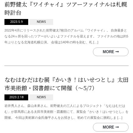
前野健太『ワイチャイ』ツアーファイナルは札幌
時計台
2023.5.9
NEWS
2022年4月にリリースされた前野健太7枚目のアルバム『ワイチャイ』。 自身最多と
なる24ヶ所を回ったツアーがいよいよファイナルを迎えます。 ファイナルの地は約5
年ぶりとなる北海道札幌公演。 会場は140年の時を刻む、札 […]
MORE
なむはむだはむ展『かいき！はいせつとし』太田
市美術館・図書館にて開催（〜5/7）
2023.2.18
NEWS
岩井秀人さん、森山未來さん、前野健太の三人によるプロジェクト「なむはむだは
む」が群馬県にある太田市美術館・図書館にて、展覧会『かいき！はいせつとし』を
開催。 今回は美術家の金氏徹平さんをお招きし、初めての展覧会に挑戦しま […]
MORE