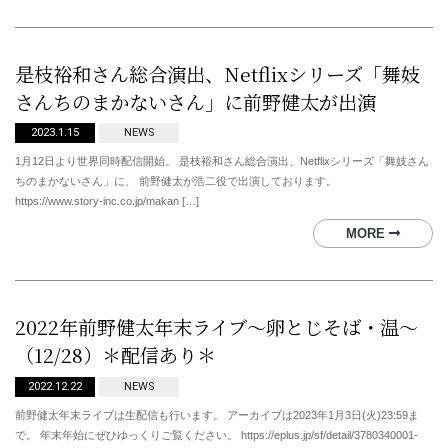
是枝裕和さん総合演出、Netflixシリーズ「舞妓
さんちのまかないさん」に前野健太が出演
2023.1.15
NEWS
1月12日より世界同時配信開始。 是枝裕和さん総合演出、Netflixシリーズ「舞妓さん
ちのまかないさん」に、 前野健太が浩二役で出演しております。
https://www.story-inc.co.jp/makan […]
MORE
2022年前野健太年末ライブ〜卵とじそば・温〜
（12/28）＊配信あり＊
2022.12.22
NEWS
前野健太年末ライブは生配信も行います。 アーカイブは2023年1月3日(火)23:59ま
で。 年末年始にぜひゆっくりご覧ください。 https://eplus.jp/sf/detail/3780340001-