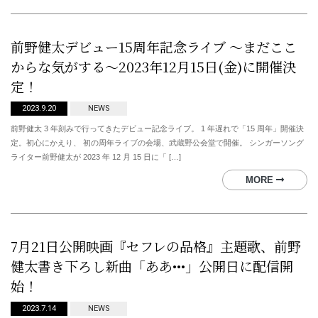
前野健太デビュー15周年記念ライブ ～まだここ
からな気がする～2023年12月15日(金)に開催決
定！
2023.9.20
NEWS
前野健太 3 年刻みで行ってきたデビュー記念ライブ。 1 年遅れで「15 周年」開催決
定。初心にかえり、 初の周年ライブの会場、武蔵野公会堂で開催。 シンガーソング
ライター前野健太が 2023 年 12 月 15 日に「 […]
MORE
7月21日公開映画『セフレの品格』主題歌、前野
健太書き下ろし新曲「ああ•••」公開日に配信開
始！
2023.7.14
NEWS