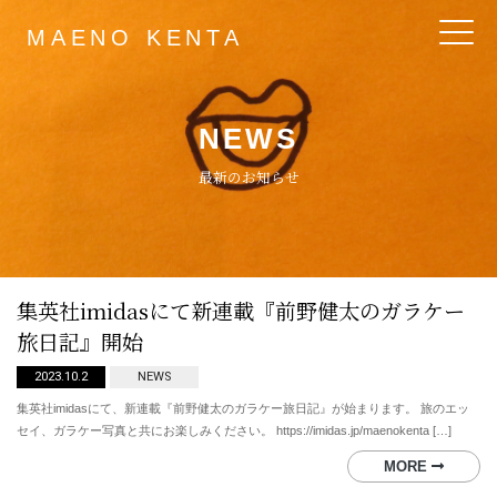
MAENO KENTA
Main Navigation
NEWS
最新のお知らせ
集英社imidasにて新連載『前野健太のガラケー
旅日記』開始
2023.10.2
NEWS
集英社imidasにて、新連載『前野健太のガラケー旅日記』が始まります。 旅のエッ
セイ、ガラケー写真と共にお楽しみください。 https://imidas.jp/maenokenta […]
MORE