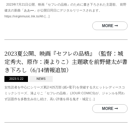
2023年7月21日公開、映画『セフレの品格』のために書き下ろされた主題歌、 前野
健太の新曲「ああ•••」が公開日同日にデジタルリリースされます。
https://virginmusic.lnk.to/Ah […]
MORE
2023夏公開、映画『セフレの品格』（監督：城
定秀夫、原作：湊よりこ）主題歌を前野健太が書
き下ろし（6/14情報追加）
2023.5.22
NEWS
女性読者を中心にシリーズ累計425万部 (紙+電子)を突破する大ヒットレディースコ
ミックシリーズ、湊よりこ「セフレの品格」 (JOUR COMICS)が、ジャンルを問わ
ず話題作を多数生み出し続け、高い評価を得る鬼才・城定 […]
MORE