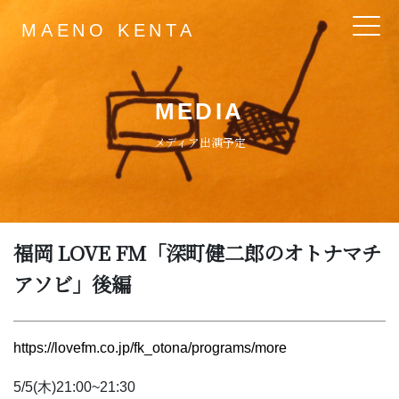
MAENO KENTA
Main Navigation
MEDIA
メディア出演予定
福岡 LOVE FM「深町健二郎のオトナマチ
アソビ」後編
https://lovefm.co.jp/fk_otona/programs/more
5/5(木)21:00~21:30