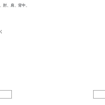
、肘、肩、背中、
く